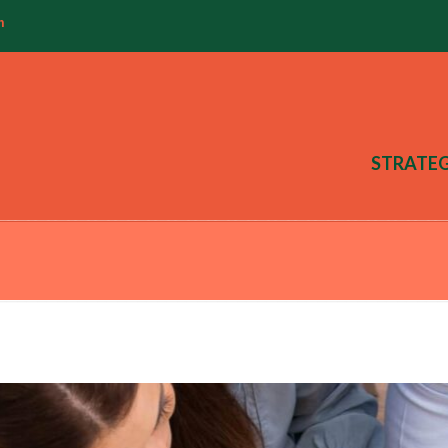
m
STRATEG