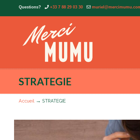
Questions?
+33 7 88 29 03 30
muriel@mercimumu.co
STRATEGIE
→
Accueil
STRATEGIE