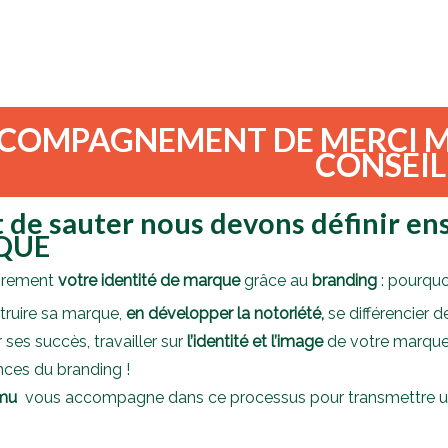
CCOMPAGNEMENT DE MERCI M
CONSEIL
 de sauter nous devons définir e
QUE
airement
votre identité de marque
grâce au
branding
: pourqu
truire sa marque,
en développer la notoriété,
se différencier 
 ses succès, travailler sur
l’identité et l’image
de votre marque e
ces du branding !
mu
vous accompagne dans ce processus pour transmettre une