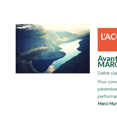
L'A
Avant
MAR
Définir cl
Pour cons
pérenniser
performan
Merci Mu